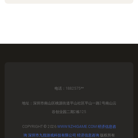
电话：1882575**
地址：深圳市南山区桃源街道平山社区平山一路2号南山云
谷创业园二期2栋125
COPYRIGHT © 2026
WWW.9ZHIGAME.COM
经济信息咨
询
深圳市九指游戏科技有限公司
经济信息咨询
版权所有