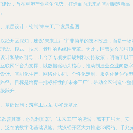
厂”建设，旨在重塑产业竞争优势，打造面向未来的智能制造新高
地。
、顶层设计：绘制“未来工厂”发展蓝图
武汉经开区深知，建设“未来工厂”并非简单的技术改造，而是一场
及理念、模式、技术、管理的系统性变革。为此，区管委会加强
层设计和战略引导，出台了专项发展规划和支持政策，明确了以
业互联网平台为支撑，以数据驱动为核心，推动制造业企业向数
化设计、智能化生产、网络化协同、个性化定制、服务化延伸转
的路径。目标是培育一批标杆性的“未来工厂”，带动全区制造业整
能级跃升。
、基础设施：筑牢工业互联网“云基座”
工欲善其事，必先利其器”。“未来工厂”的运转，离不开强大、安
全、泛在的数字化基础设施。武汉经开区大力推进5G网络、千兆